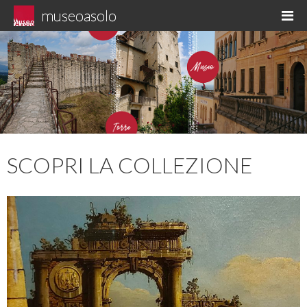
Skip
museoasolo
M
to
Asolo museo diffuso
content
SCOPRI LA COLLEZIONE