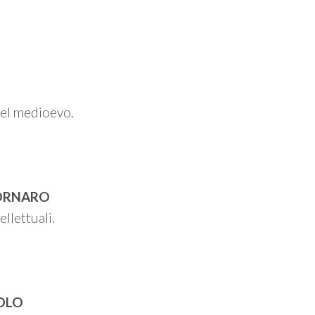
del medioevo.
CORNARO
ellettuali.
OLO