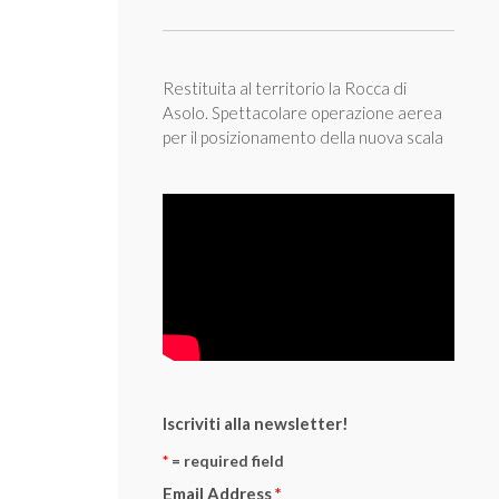
Restituita al territorio la Rocca di
Asolo. Spettacolare operazione aerea
per il posizionamento della nuova scala
Iscriviti alla newsletter!
*
= required field
Email Address
*