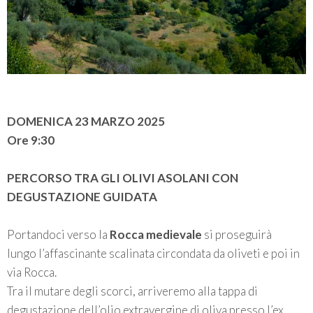
DOMENICA 23 MARZO 2025
Ore 9:30
PERCORSO TRA GLI OLIVI ASOLANI CON
DEGUSTAZIONE GUIDATA
Portandoci verso la
Rocca medievale
si proseguirà
lungo l’affascinante scalinata circondata da oliveti e poi in
via Rocca.
Tra il mutare degli scorci, arriveremo alla tappa di
degustazione dell’olio extravergine di oliva presso l’ex