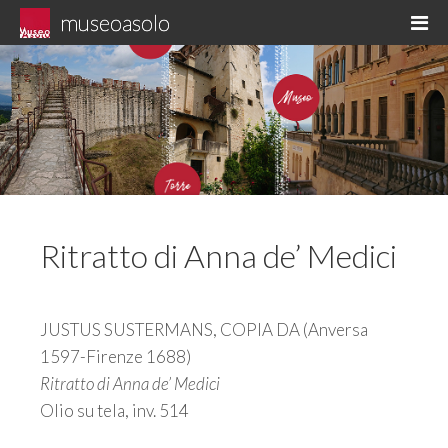
Skip
museoasolo
M
to
Asolo museo diffuso
content
Ritratto di Anna de’ Medici
JUSTUS SUSTERMANS, COPIA DA (Anversa
1597-Firenze 1688)
Ritratto di Anna de’ Medici
Olio su tela, inv. 514