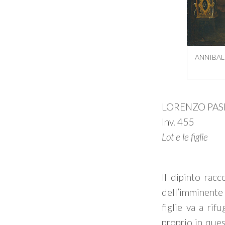
ANNIBALE 
LORENZO PASI
Inv. 455
Lot e le figlie
Il dipinto rac
dell’imminente
figlie va a rif
proprio in ques