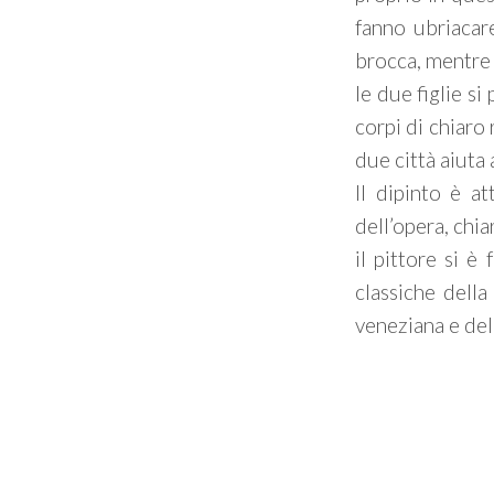
fanno ubriacare
brocca, mentre 
le due figlie s
corpi di chiaro
due città aiuta
Il dipinto è att
dell’opera, chia
il pittore si è
classiche della
veneziana e del