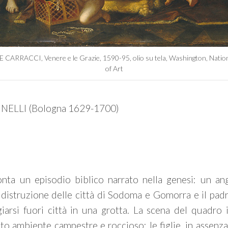
CARRACCI, Venere e le Grazie, 1590-95, olio su tela, Washington, Nation
of Art
NELLI (Bologna 1629-1700)
conta un episodio biblico narrato nella genesi: un ang
 distruzione delle città di Sodoma e Gomorra e il padr
ugiarsi fuori città in una grotta. La scena del quadro i
to ambiente campestre e roccioso: le figlie, in assenza 