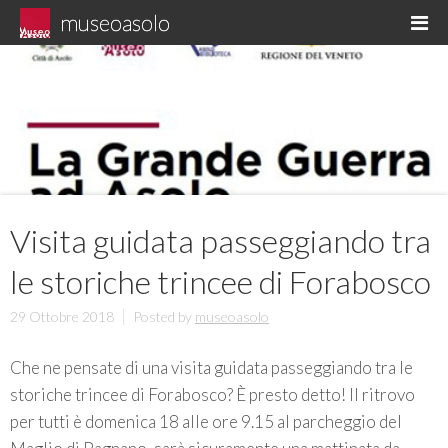
Skip
museoasolo
M
to
Asolo museo diffuso
content
Visita guidata passeggiando tra
le storiche trincee di Forabosco
29 Ottobre 2018
Posted by
museoasolo
Che ne pensate di una visita guidata passeggiando tra le
storiche trincee di Forabosco? È presto detto! Il ritrovo
per tutti è domenica 18 alle ore 9.15 al parcheggio del