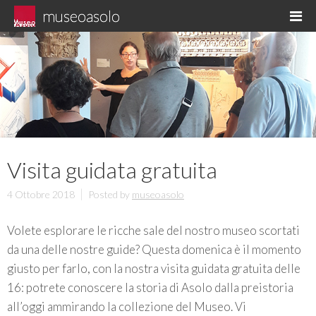
Skip
museoasolo
M
to
Asolo museo diffuso
content
Visita guidata gratuita
4 Ottobre 2018
Posted by
museoasolo
Volete esplorare le ricche sale del nostro museo scortati
da una delle nostre guide? Questa domenica è il momento
giusto per farlo, con la nostra visita guidata gratuita delle
16: potrete conoscere la storia di Asolo dalla preistoria
all’oggi ammirando la collezione del Museo. Vi