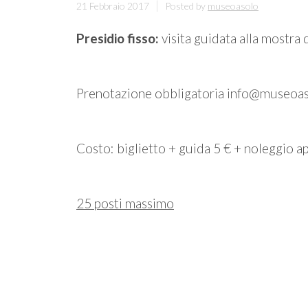
21 Febbraio 2017
Posted by
museoasolo
Presidio fisso:
visita guidata alla mostra
Prenotazione obbligatoria info@museoas
Costo: biglietto + guida 5 € + noleggio a
25 posti massimo