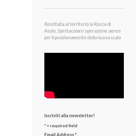
Restituita al territorio la Rocca di
Asolo. Spettacolare operazione aerea
per il posizionamento della nuova scala
Iscriviti alla newsletter!
*
= required field
Email Address
*