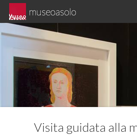
Skip
museoasolo
to
content
Asolo museo diffuso
Visita guidata alla