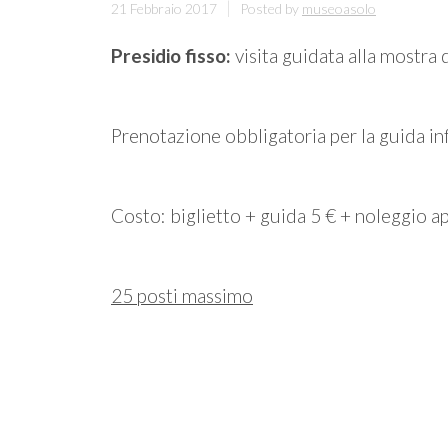
21 Febbraio 2017
Posted by
museoasolo
Presidio fisso:
visita guidata alla mostra
Prenotazione obbligatoria per la guida 
Costo: biglietto + guida 5 € + noleggio a
25 posti massimo