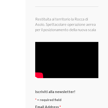
Restituita al territorio la Rocca di
Asolo. Spettacolare operazione aerea
per il posizionamento della nuova scala
Iscriviti alla newsletter!
*
= required field
Email Address
*