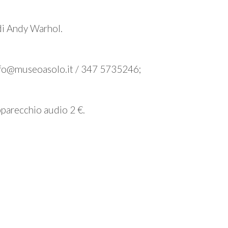
 di Andy Warhol.
info@museoasolo.it / 347 5735246;
pparecchio audio 2 €.