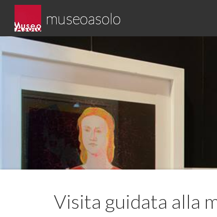
Skip
museoasolo
to
content
Asolo museo diffuso
Visita guidata alla