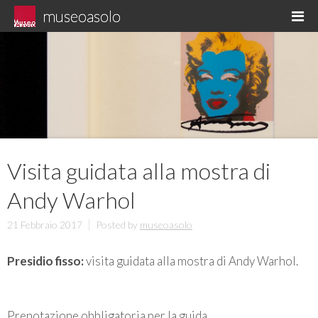
Skip
museoasolo
M
to
Asolo museo diffuso
content
Visita guidata alla mostra di
Andy Warhol
21 Febbraio 2017
Posted by
museoasolo
Presidio fisso:
visita guidata alla mostra di Andy Warhol.
Prenotazione obbligatoria per la guida