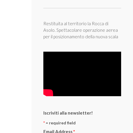
Restituita al territorio la Rocca di
Asolo. Spettacolare operazione aerea
per il posizionamento della nuova scala
Iscriviti alla newsletter!
*
= required field
Email Address
*