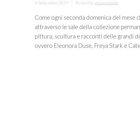
4 Settembre 2019
Posted by
museoasolo
Come ogni seconda domenica del mese che
attraverso le sale della collezione perma
pittura, scultura e racconti delle grandi
ovvero Eleonora Duse, Freya Stark e Cater