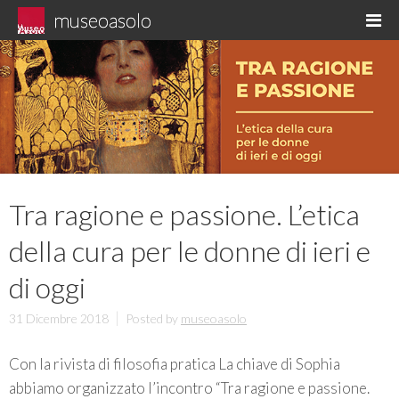
Skip
museoasolo
M
to
Asolo museo diffuso
content
Tra ragione e passione. L’etica
della cura per le donne di ieri e
di oggi
31 Dicembre 2018
Posted by
museoasolo
Con la rivista di filosofia pratica La chiave di Sophia
abbiamo organizzato l’incontro “Tra ragione e passione.