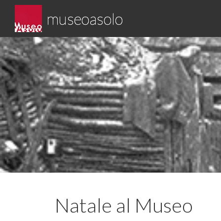
Skip
museoasolo
to
content
Asolo museo diffuso
Natale al Museo