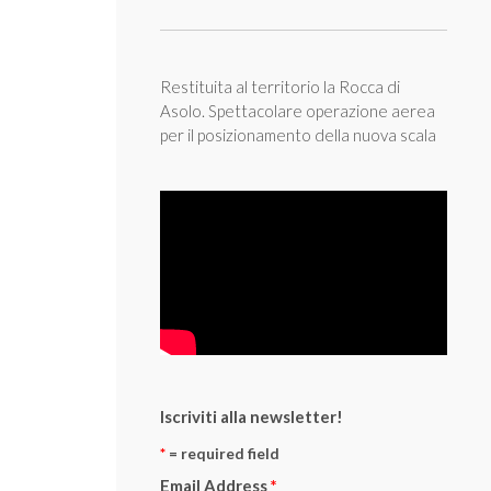
Restituita al territorio la Rocca di
Asolo. Spettacolare operazione aerea
per il posizionamento della nuova scala
Iscriviti alla newsletter!
*
= required field
Email Address
*