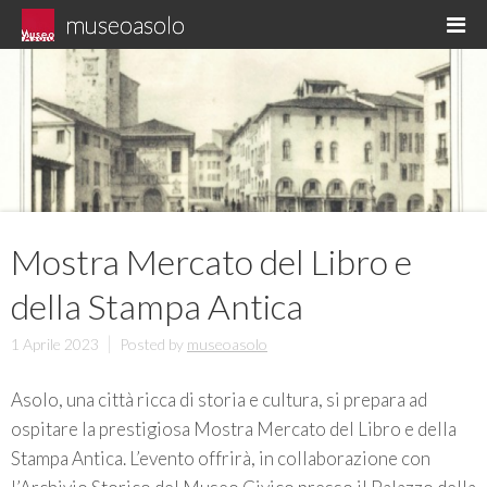
Skip
museoasolo
M
to
Asolo museo diffuso
content
Mostra Mercato del Libro e
della Stampa Antica
1 Aprile 2023
Posted by
museoasolo
Asolo, una città ricca di storia e cultura, si prepara ad
ospitare la prestigiosa Mostra Mercato del Libro e della
Stampa Antica. L’evento offrirà, in collaborazione con