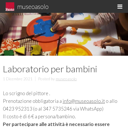
Skip
museoasolo
M
to
Asolo museo diffuso
content
Laboratorio per bambini
1 Dicembre 2021
Posted by
museoasolo
Lo scrigno del pittore .
Prenotazione obbligatoria a
info@museoasolo.it
o allo
0423 952313 (o al 347 5735246 via WhatsApp)
Il costo è di 6 € a persona/bambino.
Per partecipare alle attività è necessario essere