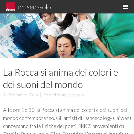
Skip
museoasolo
M
to
Asolo museo diffuso
content
La Rocca si anima dei colori e
dei suoni del mondo
14 Settembre 2016
Posted by
museoasolo
Alle ore 16.30, la Rocca si anima dei colori e dei suoni del
mondo contemporaneo. Gli artisti di Dancecology (Taiwan)
danzeranno tra le liriche dei poeti BRICS provenienti da