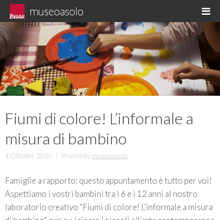
Skip
museoasolo
M
to
Asolo museo diffuso
content
Fiumi di colore! L’informale a
misura di bambino
4 Ottobre 2020
Posted by
museoasolo
Famiglie a rapporto: questo appuntamento è tutto per voi!
Aspettiamo i vostri bambini tra i 6 e i 12 anni al nostro
laboratorio creativo “Fiumi di colore! L’informale a misura