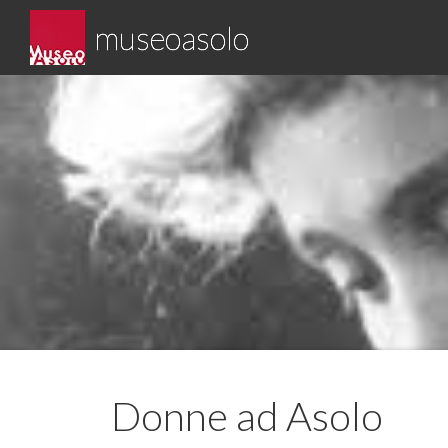
Skip
museoasolo
to
content
Asolo museo diffuso
Donne ad Asolo