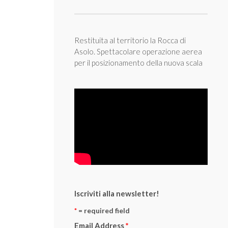
Restituita al territorio la Rocca di
Asolo. Spettacolare operazione aerea
per il posizionamento della nuova scala
Iscriviti alla newsletter!
*
= required field
Email Address
*