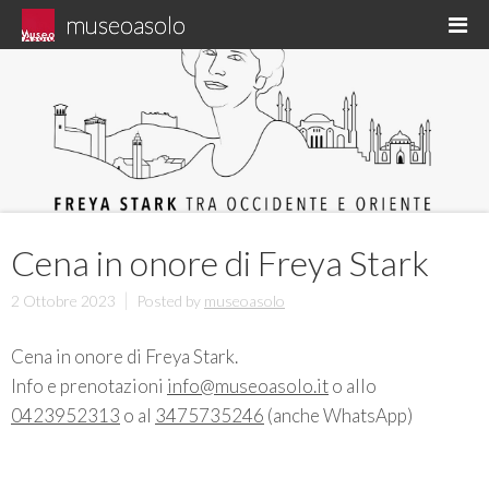
Skip
museoasolo
M
to
Asolo museo diffuso
content
Cena in onore di Freya Stark
2 Ottobre 2023
Posted by
museoasolo
Cena in onore di Freya Stark.
Info e prenotazioni
info@museoasolo.it
o allo
0423952313
o al
3475735246
(anche WhatsApp)