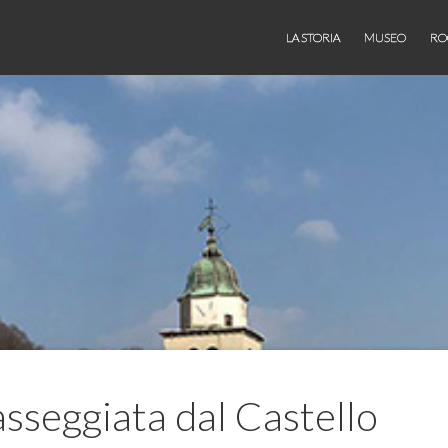
LA STORIA
MUSEO
RO
sseggiata dal Castello