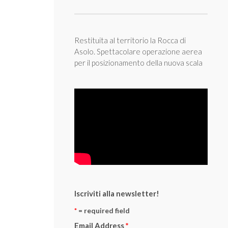
Restituita al territorio la Rocca di
Asolo. Spettacolare operazione aerea
per il posizionamento della nuova scala
Iscriviti alla newsletter!
*
= required field
Email Address
*