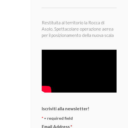
Restituita al territorio la Rocca di
Asolo. Spettacolare operazione aerea
per il posizionamento della nuova scala
Iscriviti alla newsletter!
*
= required field
Email Address
*