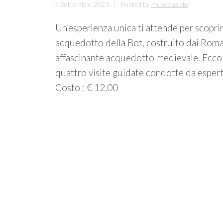
4 Settembre 2023
Posted by
museoasolo
Un’esperienza unica ti attende per scoprir
acquedotto della Bot, costruito dai Romani
affascinante acquedotto medievale. Ecco la
quattro visite guidate condotte da espert
Costo : € 12,00