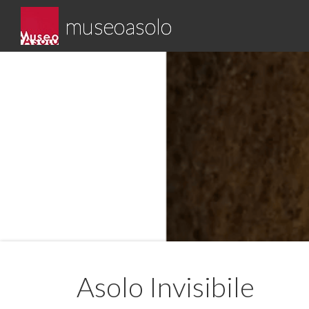
Skip
museoasolo
to
content
Asolo museo diffuso
Asolo Invisibile