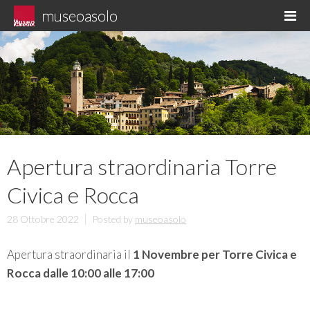
Skip
museoasolo
M
to
Asolo museo diffuso
content
Apertura straordinaria Torre
Civica e Rocca
28 Ottobre 2022
Posted by
museoasolo
Apertura straordinaria il
1 Novembre per Torre Civica e
Rocca dalle 10:00 alle 17:00