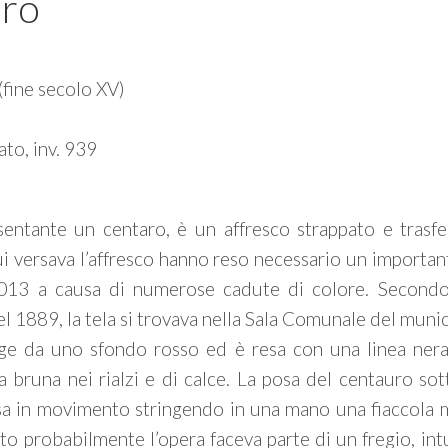
ro
(fine secolo XV)
ato, inv. 939
sentante un centaro, è un affresco strappato e trasfe
ui versava l’affresco hanno reso necessario un importan
013 a causa di numerose cadute di colore. Secondo 
 1889, la tela si trovava nella Sala Comunale del munic
ge da uno sfondo rosso ed è resa con una linea nera
a bruna nei rialzi e di calce. La posa del centauro so
esa in movimento stringendo in una mano una fiaccola m
o probabilmente l’opera faceva parte di un fregio, int