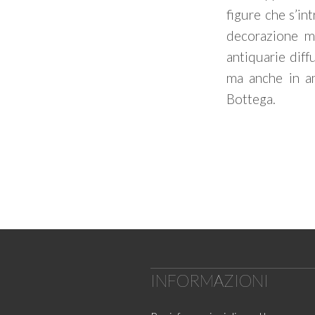
figure che s’in
decorazione mo
antiquarie diff
ma anche in a
Bottega.
INFORMAZIONI