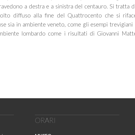
travedono a destra e a sinistra del centauro. Si tratta 
lto diffuso alla fine del Quattrocento che si rifac
use sia in ambiente veneto, come gli esempi trevigiani 
mbiente lombardo come i risultati di Giovanni Matt
ORARI