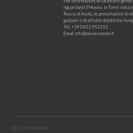
Per informazioni di carattere gener
riguardanti il Museo, la Torre civica e
Rocca di Asolo, le prenotazioni di vi
guidate e di attività didattiche rivolg
Tel: +39 0423 952313
Email:
info@museoasolo.it
© 2026
museoasolo