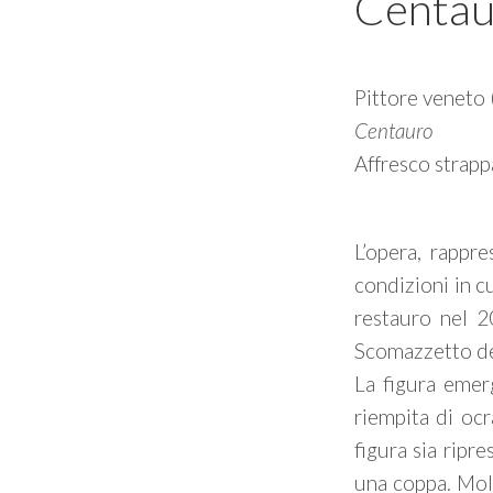
Centau
Pittore veneto 
Centauro
Affresco strapp
L’opera, rappre
condizioni in c
restauro nel 2
Scomazzetto del
La figura emer
riempita di ocr
figura sia ripr
una coppa. Molt