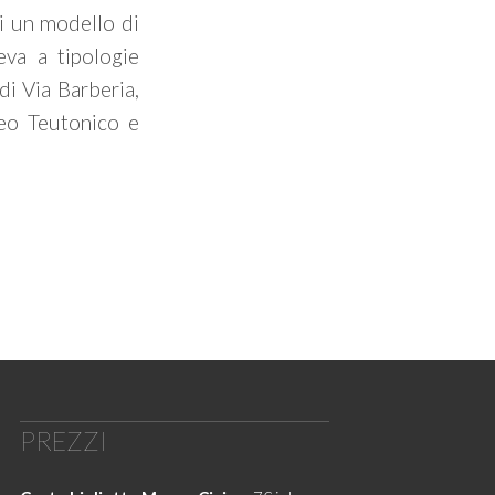
di un modello di
eva a tipologie
di Via Barberia,
eo Teutonico e
PREZZI