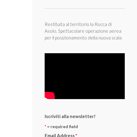
Restituita al territorio la Rocca di
Asolo. Spettacolare operazione aerea
per il posizionamento della nuova scala
Iscriviti alla newsletter!
*
= required field
Email Address
*