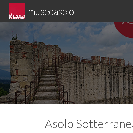
Skip
museoasolo
to
content
Asolo museo diffuso
Asolo Sotterrane