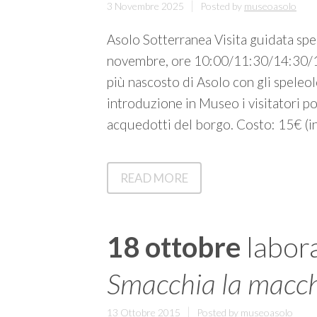
3 Novembre 2025
Posted by
museoasolo
Asolo Sotterranea Visita guidata spe
novembre, ore 10:00/11:30/14:30/16
più nascosto di Asolo con gli speleo
introduzione in Museo i visitatori po
acquedotti del borgo. Costo: 15€ (i
ASOLO
READ MORE
SOTTERRANEA
18 ottobre
labora
Smacchia la macch
13 Ottobre 2015
Posted by
museoasolo