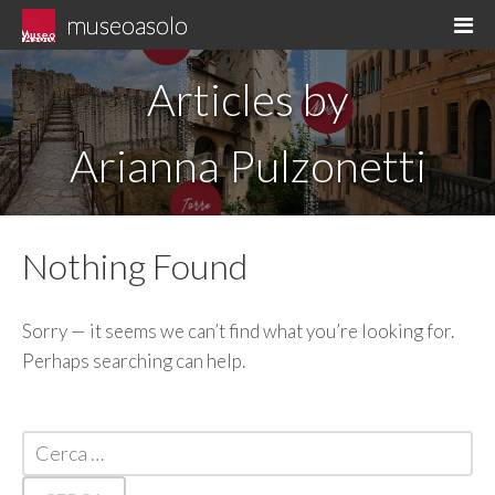
Skip
museoasolo
M
to
Asolo museo diffuso
content
Articles by
Arianna Pulzonetti
Nothing Found
Sorry — it seems we can’t find what you’re looking for.
Perhaps searching can help.
Ricerca
per: