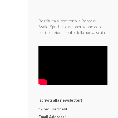
Restituita al territorio la Rocca di
Asolo. Spettacolare operazione aerea
per il posizionamento della nuova scala
Iscriviti alla newsletter!
*
= required field
Email Address
*