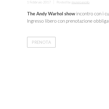
1 Febbraio 2017
Posted by
museoasolo
The Andy Warhol show
incontro con i cu
Ingresso libero con prenotazione obbligat