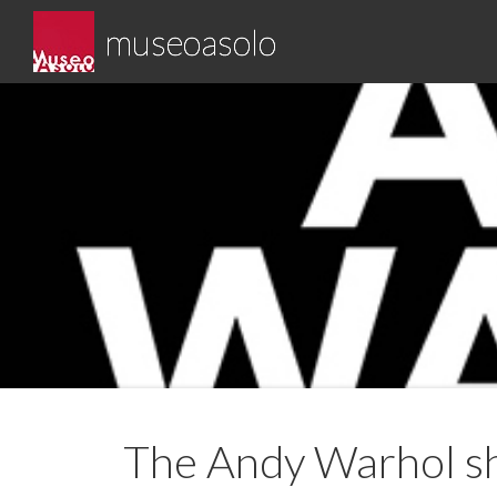
Skip
museoasolo
to
content
Asolo museo diffuso
The Andy Warhol 