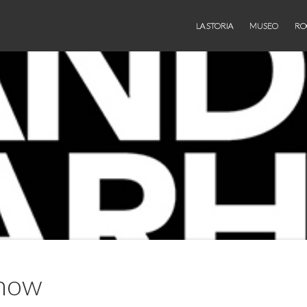
LA STORIA
MUSEO
RO
show